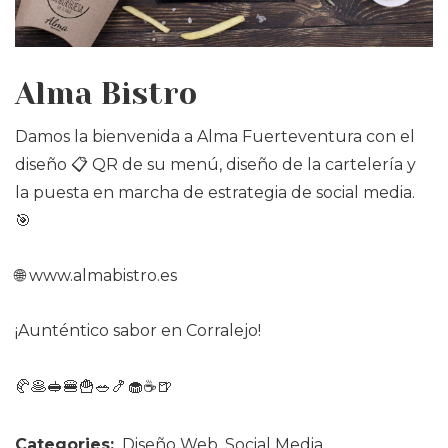
Alma Bistro
Damos la bienvenida a Alma Fuerteventura con el
diseño 📋 QR de su menú, diseño de la cartelería y
la puesta en marcha de estrategia de social media.
🎯
🌐
www.almabistro.es
¡Aunténtico sabor en Corralejo!
🥐🥞🥪🍔🍟🥗🍤🧁☕🍺
Categories:
Diseño Web
,
Social Media